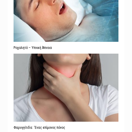
Ροχαλητό – Υπνική Άπνοια
Φαρυγγίτιδα: ‘Ενας επίμονος πόνος