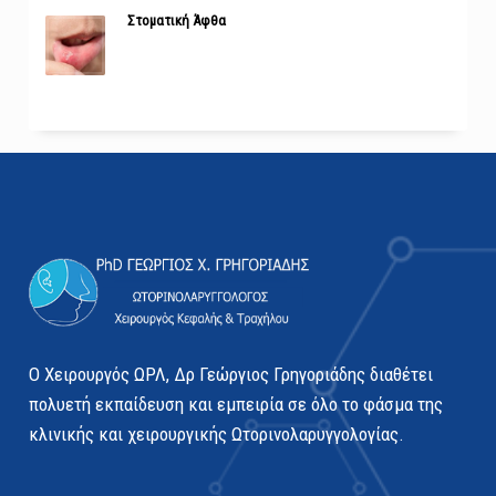
Στοματική Άφθα
Ο Χειρουργός ΩΡΛ, Δρ Γεώργιος Γρηγοριάδης διαθέτει
πολυετή εκπαίδευση και εμπειρία σε όλο το φάσμα της
κλινικής και χειρουργικής Ωτορινολαρυγγολογίας.