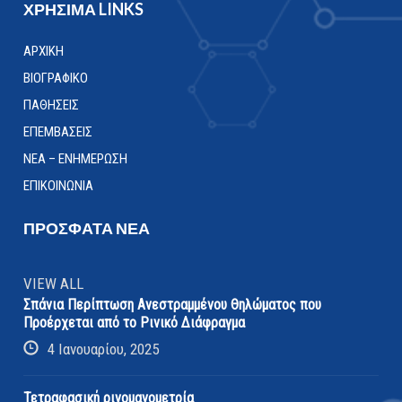
ΧΡΗΣΙΜΑ LINKS
ΑΡΧΙΚΗ
ΒΙΟΓΡΑΦΙΚΟ
ΠΑΘΗΣΕΙΣ
ΕΠΕΜΒΑΣΕΙΣ
ΝΕΑ – ΕΝΗΜΕΡΩΣΗ
ΕΠΙΚΟΙΝΩΝΙΑ
ΠΡΟΣΦΑΤΑ ΝΕΑ
VIEW ALL
Σπάνια Περίπτωση Ανεστραμμένου Θηλώματος που
Προέρχεται από το Ρινικό Διάφραγμα
4 Ιανουαρίου, 2025
Τετραφασική ρινομανομετρία