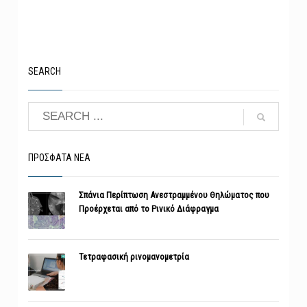
SEARCH
ΠΡΌΣΦΑΤΑ ΝΈΑ
Σπάνια Περίπτωση Ανεστραμμένου Θηλώματος που
Προέρχεται από το Ρινικό Διάφραγμα
Τετραφασική ρινομανομετρία